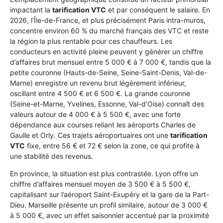
impactant la
tarification VTC
et par conséquent le salaire. En
2026, l’Île-de-France, et plus précisément Paris intra-muros,
concentre environ 60 % du marché français des VTC et reste
la région la plus rentable pour ces chauffeurs. Les
conducteurs en activité pleine peuvent y générer un chiffre
d’affaires brut mensuel entre 5 000 € à 7 000 €, tandis que la
petite couronne (Hauts-de-Seine, Seine-Saint-Denis, Val-de-
Marne) enregistre un revenu brut légèrement inférieur,
oscillant entre 4 500 € et 6 500 €. La grande couronne
(Seine-et-Marne, Yvelines, Essonne, Val-d’Oise) connaît des
valeurs autour de 4 000 € à 5 500 €, avec une forte
dépendance aux courses reliant les aéroports Charles de
Gaulle et Orly. Ces trajets aéroportuaires ont une
tarification
VTC
fixe, entre 56 € et 72 € selon la zone, ce qui profite à
une stabilité des revenus.
En province, la situation est plus contrastée. Lyon offre un
chiffre d’affaires mensuel moyen de 3 500 € à 5 500 €,
capitalisant sur l’aéroport Saint-Exupéry et la gare de la Part-
Dieu. Marseille présente un profil similaire, autour de 3 000 €
à 5 000 €, avec un effet saisonnier accentué par la proximité