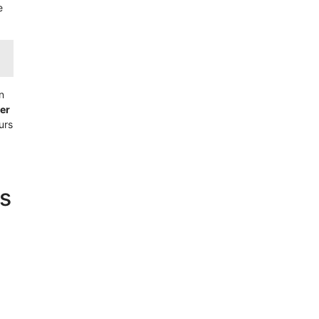
e
n
er
urs
s