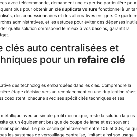
isées avec télécommande, demandent une expertise particulière pour
nquent plus pour obtenir un
clé duplicata voiture
fonctionnel à un tar
alisés, des concessionnaires et des alternatives en ligne. Ce guide 
rches administratives, et les astuces pour éviter des dépenses inutil
der quelle solution correspond le mieux à vos besoins, garantit la
dget.
e clés auto centralisées et
echniques pour un
refaire clé
icative des technologies embarquées dans les clés. Comprendre la
mière étape décisive vers un remplacement ou une duplication réuss
es coexistent, chacune avec ses spécificités techniques et ses
tallique avec un simple profil mécanique, reste la solution la plus
essite qu’un équipement basique de coupe de lame et est souvent
nier spécialisé. Le prix oscille généralement entre 10€ et 30€, ce qui
as les systèmes de verrouillage centralisé, limitant ainsi son usage