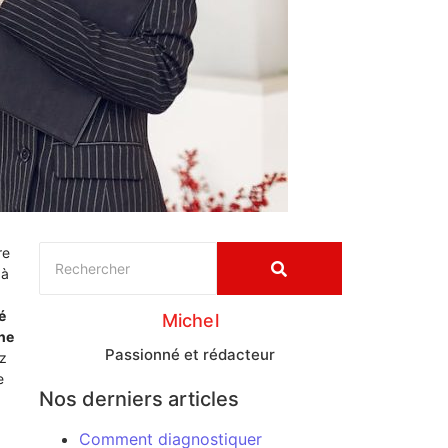
re
 à
é
Michel
une
Passionné et rédacteur
z
e
Nos derniers articles
Comment diagnostiquer