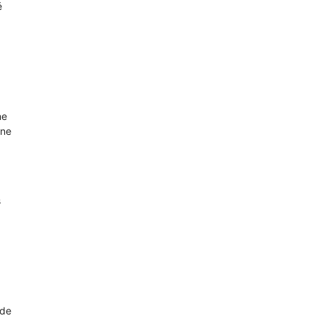
é
ne
une
s
a
 de