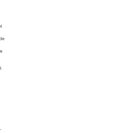
t
 de
re
é.
-