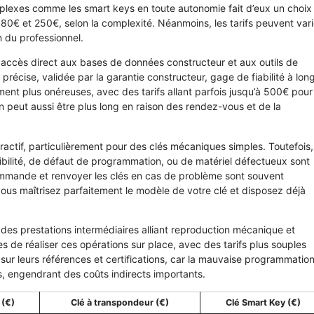
plexes comme les smart keys en toute autonomie fait d’eux un choix
e 80€ et 250€, selon la complexité. Néanmoins, les tarifs peuvent vari
n du professionnel.
accès direct aux bases de données constructeur et aux outils de
précise, validée par la garantie constructeur, gage de fiabilité à lon
ent plus onéreuses, avec des tarifs allant parfois jusqu’à 500€ pour
ion peut aussi être plus long en raison des rendez-vous et de la
tractif, particulièrement pour des clés mécaniques simples. Toutefois,
atibilité, de défaut de programmation, ou de matériel défectueux sont
ommande et renvoyer les clés en cas de problème sont souvent
 vous maîtrisez parfaitement le modèle de votre clé et disposez déjà
es prestations intermédiaires alliant reproduction mécanique et
s de réaliser ces opérations sur place, avec des tarifs plus souples
sur leurs références et certifications, car la mauvaise programmatio
rs, engendrant des coûts indirects importants.
 (€)
Clé à transpondeur (€)
Clé Smart Key (€)