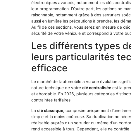
électroniques avancés, notamment les clés central
leur programmation. D’autre part, les options ne ma
raisonnable, notamment grâce à des serruriers spéci
aussi en lumière les précautions à prendre, les déma
Au fil de ces sections, vous serez en mesure de déci
sécurité de votre véhicule et correspond à votre bu
Les différents types d
leurs particularités t
efficace
Le marché de l’automobile a vu une évolution signif
nature technique de votre
clé centralisée
est la pre
et abordable. En 2026, plusieurs catégories distinct
contraintes tarifaires.
La
clé classique
, composée uniquement d’une lame mé
simple et la moins coûteuse. Sa duplication ne néc
réalisable auprès d’un serrurier ou même d’un cordon
rend accessible à tous. Cependant, elle ne contrôle p