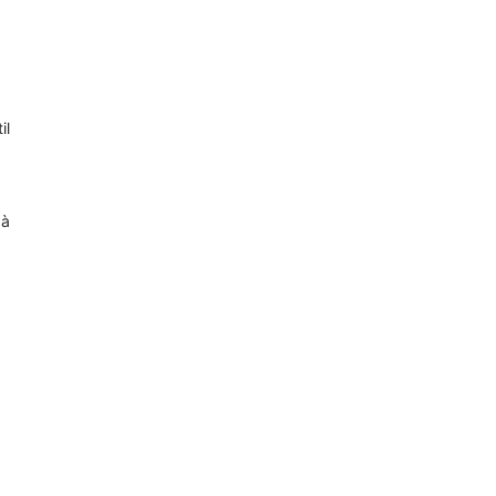
il
 à