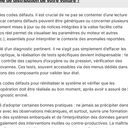
ie de distribution de votre voiture ?
es codes défauts. Il est crucial de ne pas se contenter d’une lecture
, car certains défauts peuvent être génériques ou concerner plusieurs
ment mises à jour ou de notices intégrées à la valise facilite cette
ps réel permet de visualiser les paramètres du moteur et autres
c.), essentiels pour interpréter le contexte des anomalies reportées.
é d’un diagnostic pertinent. Il ne s’agit pas simplement d’effacer les
ptique, la réalisation de tests spécifiques devient indispensable : te
, contrôle des capteurs d’oxygène ou de pression, vérification des
rovannes. Ces tests, souvent accessibles via des menus dédiés dans 
tions des composants pour valider leur état.
 codes défauts pour réinitialiser le système et vérifier que les
pération doit être réalisée au bon moment, après avoir s assuré de 
agnostic erroné.
é d’adopter certaines bonnes pratiques : ne jamais se précipiter dans
ise avec les observations mécaniques, et surtout, suivre une formation
des systèmes embarqués et de l’interprétation des données garant
également des interventions inutiles ou contre-productives. La maîtris