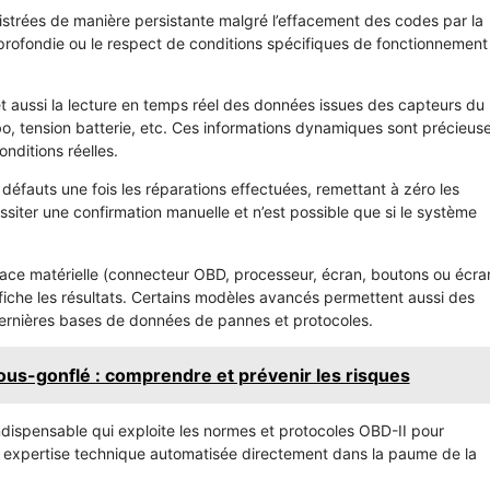
gistrées de manière persistante malgré l’effacement des codes par la
pprofondie ou le respect de conditions spécifiques de fonctionnement
t aussi la lecture en temps réel des données issues des capteurs du
bo, tension batterie, etc. Ces informations dynamiques sont précieus
ditions réelles.
es défauts une fois les réparations effectuées, remettant à zéro les
siter une confirmation manuelle et n’est possible que si le système
erface matérielle (connecteur OBD, processeur, écran, boutons ou écra
affiche les résultats. Certains modèles avancés permettent aussi des
s dernières bases de données de pannes et protocoles.
us-gonflé : comprendre et prévenir les risques
l indispensable qui exploite les normes et protocoles OBD-II pour
ne expertise technique automatisée directement dans la paume de la