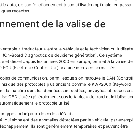
stic auto, de son fonctionnement à son utilisation optimale, en passa
giques récentes.
nnement de la valise de
itable « traducteur » entre le véhicule et le technicien ou l’utilisate
-II (On-Board Diagnostics de deuxième génération). Ce système
nce et diesel depuis les années 2000 en Europe, permet à la valise de
ECU (Electronic Control Unit), via une interface normalisée.
ocoles de communication, parmi lesquels on retrouve le CAN (Controll
, ainsi que des protocoles plus anciens comme le KWP2000 (Keyword
nit la manière dont les données sont codées, envoyées et reçues ent
 prise OBD située généralement sous le tableau de bord et initialise un
utomatiquement le protocole utilisé.
eux types principaux de codes défauts :
s)
, qui signalent des anomalies détectées par le véhicule, par exempl
l’échappement. Ils sont généralement temporaires et peuvent être