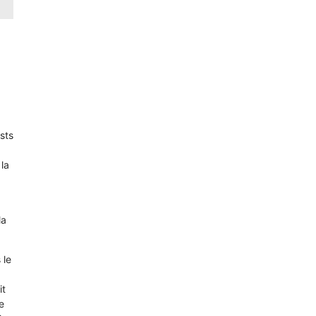
sts
la
la
 le
it
e