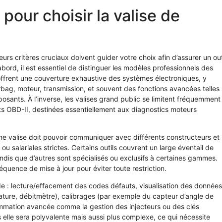
 pour choisir la valise de
eurs critères cruciaux doivent guider votre choix afin d’assurer un out
ord, il est essentiel de distinguer les modèles professionnels des
offrent une couverture exhaustive des systèmes électroniques, y
bag, moteur, transmission, et souvent des fonctions avancées telles
ants. À l’inverse, les valises grand public se limitent fréquemment
ts OBD-II, destinées essentiellement aux diagnostics moteurs
Une valise doit pouvoir communiquer avec différents constructeurs et
 salariales strictes. Certains outils couvrent un large éventail de
dis que d’autres sont spécialisés ou exclusifs à certaines gammes.
réquence de mise à jour pour éviter toute restriction.
nde : lecture/effacement des codes défauts, visualisation des données
ature, débitmètre), calibrages (par exemple du capteur d’angle de
rammation avancée comme la gestion des injecteurs ou des clés
us elle sera polyvalente mais aussi plus complexe, ce qui nécessite