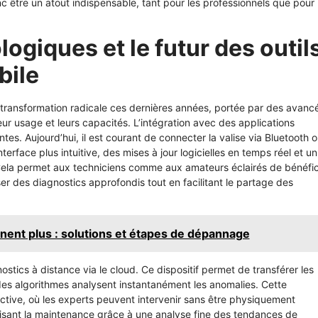
c être un atout indispensable, tant pour les professionnels que pour 
ogiques et le futur des outil
bile
 transformation radicale ces dernières années, portée par des avanc
eur usage et leurs capacités. L’intégration avec des applications
tes. Aujourd’hui, il est courant de connecter la valise via Bluetooth 
erface plus intuitive, des mises à jour logicielles en temps réel et un
Cela permet aux techniciens comme aux amateurs éclairés de bénéfic
r des diagnostics approfondis tout en facilitant le partage des
nent plus : solutions et étapes de dépannage
stics à distance via le cloud. Ce dispositif permet de transférer les
des algorithmes analysent instantanément les anomalies. Cette
active, où les experts peuvent intervenir sans être physiquement
imisant la maintenance grâce à une analyse fine des tendances de