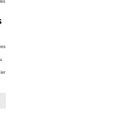
les
s
ées
ou
ier