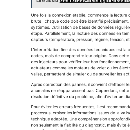
Lire aussi
Quand faut-il changer la courro
Une fois la connexion établie, commence la lecture d
brute : chaque code doit être identifié précisément
systèmes. L’utilisation de bases de données régulière
étape. Parallèlement, la lecture des données en tem
capteurs (température, pression, régime, tension, et
L’interprétation fine des données techniques est la cl
codes, mais de comprendre leur origine. Dans cette o
des injecteurs pour vérifier leur bon fonctionnement
actuateurs comme les moteurs de volet ou les élect
valise, permettent de simuler ou de surveiller les ac
Après correction des pannes, il convient d’effacer les
anomalies ne réapparaissent pas. Cependant, cette o
résolution définitive du problème, afin d’éviter un di
Pour éviter les erreurs fréquentes, il est recommand
processus, croiser les informations issues de la val
technique adaptée. Une compréhension approfondie 
non seulement la fiabilité du diagnostic, mais évite 