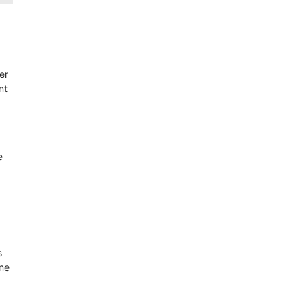
er
nt
e
s
une