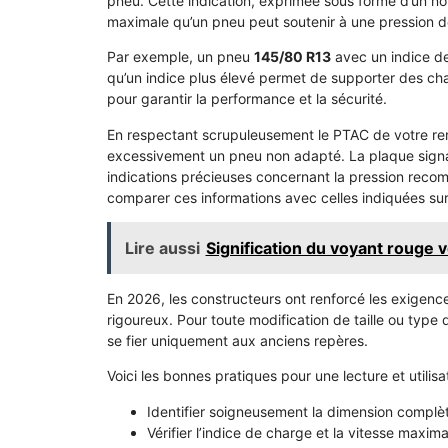
pneu. Cette indication, exprimée sous forme d’un no
maximale qu’un pneu peut soutenir à une pression 
Par exemple, un pneu
145/80 R13
avec un indice de
qu’un indice plus élevé permet de supporter des cha
pour garantir la performance et la sécurité.
En respectant scrupuleusement le PTAC de votre remor
excessivement un pneu non adapté. La plaque signal
indications précieuses concernant la pression recom
comparer ces informations avec celles indiquées sur 
Lire aussi
Signification du voyant rouge vo
En 2026, les constructeurs ont renforcé les exigences
rigoureux. Pour toute modification de taille ou type
se fier uniquement aux anciens repères.
Voici les bonnes pratiques pour une lecture et utilisa
Identifier soigneusement la dimension complète
Vérifier l’indice de charge et la vitesse maxim