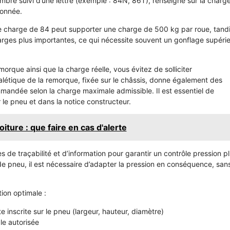
mbre suivi d’une lettre (exemple : 84N, 86T), renseigne sur la charg
donnée.
 charge de 84 peut supporter une charge de 500 kg par roue, tand
rges plus importantes, ce qui nécessite souvent un gonflage supéri
que ainsi que la charge réelle, vous évitez de solliciter
étique de la remorque, fixée sur le châssis, donne également des
mandée selon la charge maximale admissible. Il est essentiel de
le pneu et dans la notice constructeur.
iture : que faire en cas d'alerte
 de traçabilité et d’information pour garantir un contrôle pression p
 de pneu, il est nécessaire d’adapter la pression en conséquence, san
tion optimale :
 inscrite sur le pneu (largeur, hauteur, diamètre)
ale autorisée