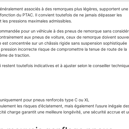
généralement associés à des remorques plus légères, supportent une
fonction du PTAC. Il convient toutefois de ne jamais dépasser les
nt les pressions maximales admissibles.
recommandée pour un véhicule à des pneus de remorque sans considér
 Contrairement aux pneus de voiture, ceux de remorque doivent souve
ge est concentrée sur un châssis rigide sans suspension sophistiquée
ne pression incorrecte risque de compromettre la tenue de route de la
ème de traction.
estent toutefois indicatives et à ajuster selon le conseiller techniqu
, uniquement pour pneus renforcés type C ou XL
eulement les risques d’éclatement, mais également l’usure inégale de
cité charge garantit une meilleure longévité, une sécurité accrue et 